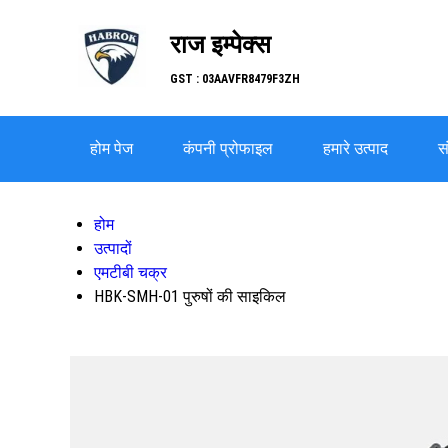
राज इम्पेक्स
GST : 03AAVFR8479F3ZH
होम पेज
कंपनी प्रोफाइल
हमारे उत्पाद
सं
होम
उत्पादों
एमटीबी चक्र
HBK-SMH-01 पुरुषों की साइकिल